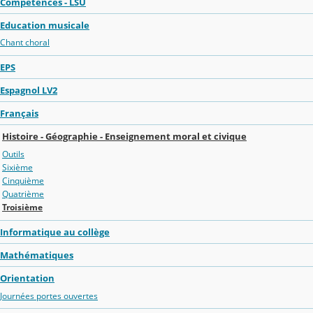
Compétences - LSU
Education musicale
Chant choral
EPS
Espagnol LV2
Français
Histoire - Géographie - Enseignement moral et civique
Outils
Sixième
Cinquième
Quatrième
Troisième
Informatique au collège
Mathématiques
Orientation
Journées portes ouvertes