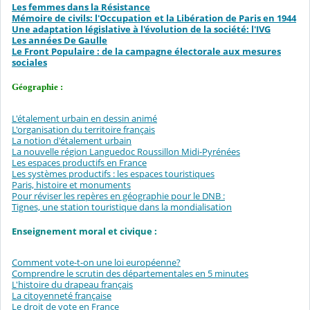
Les femmes dans la Résistance
Mémoire de civils: l'Occupation et la Libération de Paris en 1944
Une adaptation législative à l'évolution de la société: l'IVG
Les années De Gaulle
Le Front Populaire : de la campagne électorale aux mesures
sociales
Géographie :
L'étalement urbain en dessin animé
L'organisation du territoire français
La notion d'étalement urbain
La nouvelle région Languedoc Roussillon Midi-Pyrénées
Les espaces productifs en France
Les systèmes productifs : les espaces touristiques
Paris, histoire et monuments
Pour réviser les repères en géographie pour le DNB :
Tignes, une station touristique dans la mondialisation
Enseignement moral et civique :
Comment vote-t-on une loi européenne?
Comprendre le scrutin des départementales en 5 minutes
L'histoire du drapeau français
La citoyenneté française
Le droit de vote en France