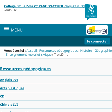
Panneau de gestion des cookies
Collège Emile Zola 👉 PAGE D'ACCUEIL cliquez ici 👈
Menu de la rubrique
Contenu
Toulouse
MENU
Se connecter
Vous êtes ici :
Accueil
›
Ressources pédagogiques
›
Histoire - Géographie
- Enseignement moral et civique
›
Troisième
Ressources pédagogiques
Anglais LV1
Arts plastiques
CDI
Chinois LV2