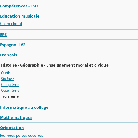
Compétences - LSU
Education musicale
Chant choral
EPS
Espagnol LV2
Français
Histoire - Géographie - Enseignement moral et civique
Outils
Sixième
Cinquième
Quatrième
Troisième
Informatique au collège
Mathématiques
Orientation
Journées portes ouvertes