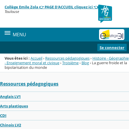
Panneau de gestion des cookies
Collège Emile Zola 👉 PAGE D'ACCUEIL cliquez ici 👈
Menu de la rubrique
Contenu
Toulouse
MENU
Se connecter
Vous êtes ici :
Accueil
›
Ressources pédagogiques
›
Histoire - Géographie
- Enseignement moral et civique
›
Troisième
›
Blog
›
La guerre froide et la
bipolarisation du monde
Ressources pédagogiques
Anglais LV1
Arts plastiques
CDI
Chinois LV2