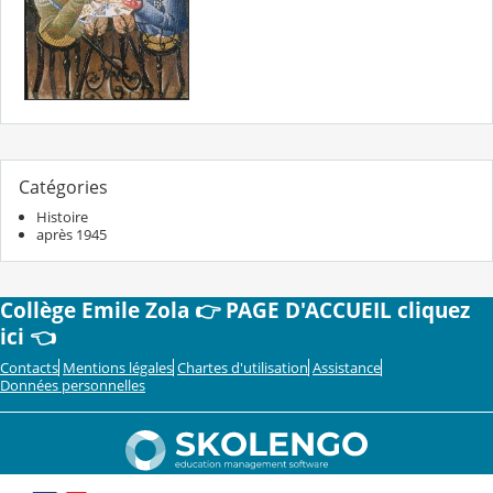
Catégories
Histoire
après 1945
Collège Emile Zola 👉 PAGE D'ACCUEIL cliquez
ici 👈
Contacts
Mentions légales
Chartes d'utilisation
Assistance
Données personnelles