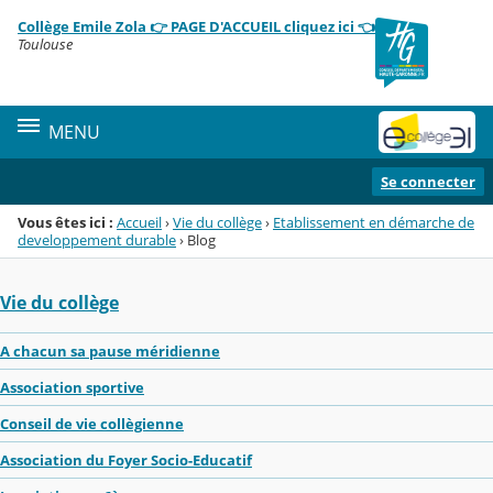
Panneau de gestion des cookies
Collège Emile Zola 👉 PAGE D'ACCUEIL cliquez ici 👈
Menu de la rubrique
Contenu
Toulouse
MENU
Se connecter
Vous êtes ici :
Accueil
›
Vie du collège
›
Etablissement en démarche de
developpement durable
›
Blog
Vie du collège
A chacun sa pause méridienne
Association sportive
Conseil de vie collègienne
Association du Foyer Socio-Educatif