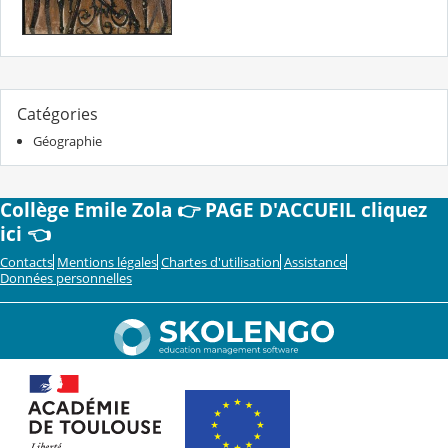
Catégories
Géographie
Collège Emile Zola 👉 PAGE D'ACCUEIL cliquez
ici 👈
Contacts
Mentions légales
Chartes d'utilisation
Assistance
Données personnelles