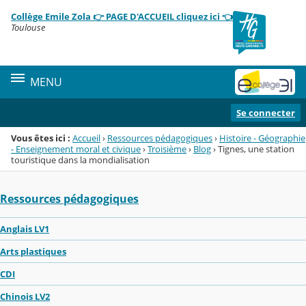
Panneau de gestion des cookies
Collège Emile Zola 👉 PAGE D'ACCUEIL cliquez ici 👈
Menu de la rubrique
Contenu
Toulouse
MENU
Se connecter
Vous êtes ici :
Accueil
›
Ressources pédagogiques
›
Histoire - Géographie
- Enseignement moral et civique
›
Troisième
›
Blog
›
Tignes, une station
touristique dans la mondialisation
Ressources pédagogiques
Anglais LV1
Arts plastiques
CDI
Chinois LV2