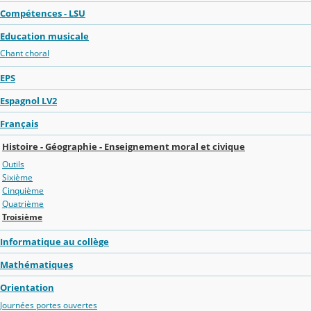
Compétences - LSU
Education musicale
Chant choral
EPS
Espagnol LV2
Français
Histoire - Géographie - Enseignement moral et civique
Outils
Sixième
Cinquième
Quatrième
Troisième
Informatique au collège
Mathématiques
Orientation
Journées portes ouvertes