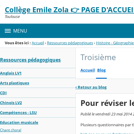
Panneau de gestion des cookies
Collège Emile Zola 👉 PAGE D'ACCUEIL
Menu de la rubrique
Contenu
Toulouse
MENU
Vous êtes ici :
Accueil
›
Ressources pédagogiques
›
Histoire - Géographie
Troisième
Ressources pédagogiques
Accueil
Blog
Anglais LV1
Arts plastiques
‹
Retour au blog
CDI
Pour réviser 
Chinois LV2
Compétences - LSU
Publié le vendredi 23 mai 2014 
Education musicale
Plusieurs questionnaires par t
Chant choral