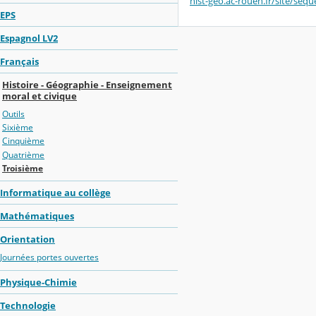
hist-geo.ac-rouen.fr/site/seq
EPS
Espagnol LV2
Français
Histoire - Géographie - Enseignement
moral et civique
Outils
Sixième
Cinquième
Quatrième
Troisième
Informatique au collège
Mathématiques
Orientation
Journées portes ouvertes
Physique-Chimie
Technologie