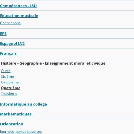
Compétences - LSU
Education musicale
Chant choral
EPS
Espagnol LV2
Français
Histoire - Géographie - Enseignement moral et civique
Outils
Sixième
Cinquième
Quatrième
Troisième
Informatique au collège
Mathématiques
Orientation
Journées portes ouvertes