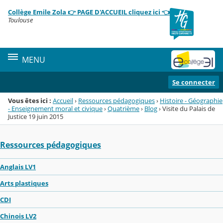
Panneau de gestion des cookies
Collège Emile Zola 👉 PAGE D'ACCUEIL cliquez ici 👈
Menu de la rubrique
Contenu
Toulouse
MENU
Se connecter
Vous êtes ici :
Accueil
›
Ressources pédagogiques
›
Histoire - Géographie
- Enseignement moral et civique
›
Quatrième
›
Blog
›
Visite du Palais de
Justice 19 juin 2015
Ressources pédagogiques
Anglais LV1
Arts plastiques
CDI
Chinois LV2