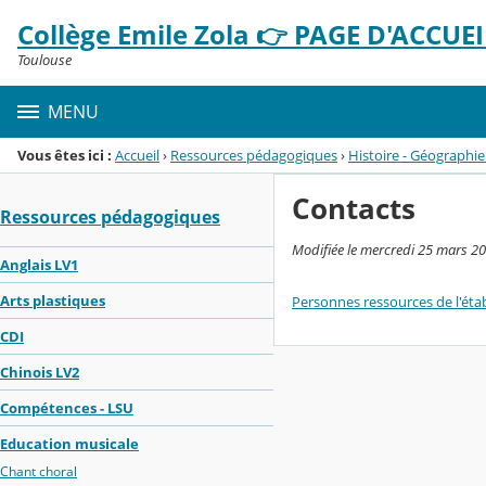
Panneau de gestion des cookies
Collège Emile Zola 👉 PAGE D'ACCUEIL
Menu de la rubrique
Contenu
Toulouse
MENU
Vous êtes ici :
Accueil
›
Ressources pédagogiques
›
Histoire - Géographie
Contacts
Ressources pédagogiques
Modifiée le mercredi 25 mars 2
Anglais LV1
Arts plastiques
Personnes ressources de l'éta
CDI
Chinois LV2
Compétences - LSU
Education musicale
Chant choral