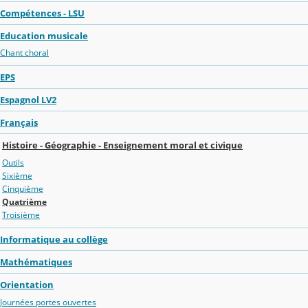
Compétences - LSU
Education musicale
Chant choral
EPS
Espagnol LV2
Français
Histoire - Géographie - Enseignement moral et civique
Outils
Sixième
Cinquième
Quatrième
Troisième
Informatique au collège
Mathématiques
Orientation
Journées portes ouvertes