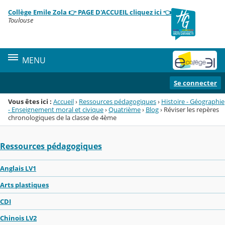
Panneau de gestion des cookies
Collège Emile Zola 👉 PAGE D'ACCUEIL cliquez ici 👈
Menu de la rubrique
Contenu
Toulouse
MENU
Se connecter
Vous êtes ici :
Accueil
›
Ressources pédagogiques
›
Histoire - Géographie
- Enseignement moral et civique
›
Quatrième
›
Blog
›
Réviser les repères
chronologiques de la classe de 4ème
Ressources pédagogiques
Anglais LV1
Arts plastiques
CDI
Chinois LV2