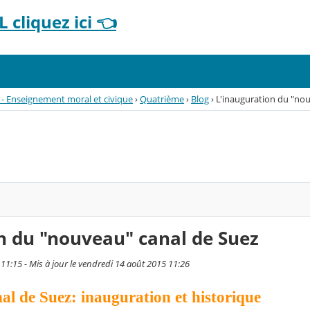
 cliquez ici 👈
 - Enseignement moral et civique
›
Quatrième
›
Blog
›
L'inauguration du "no
n du "nouveau" canal de Suez
11:15 - Mis à jour le vendredi 14 août 2015 11:26
l de Suez: inauguration et historique