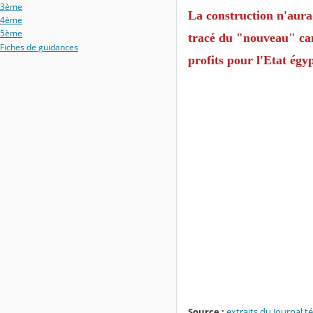
3ème
La construction n'aura 
4ème
5ème
tracé du "nouveau" can
Fiches de guidances
profits pour l'Etat égyp
Source :
extraits du Journal t