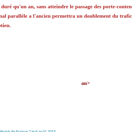
duré qu'un an, sans atteindre le passage des porte-contene
al parallèle a l'ancien permettra un doublement du trafic
tien.
an>
élévisé de France 2 le 6 août 2015