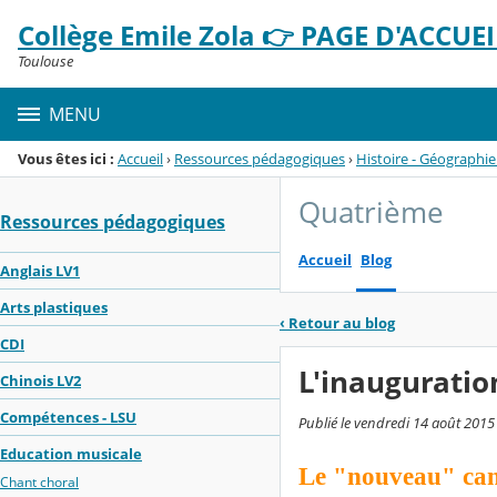
Panneau de gestion des cookies
Collège Emile Zola 👉 PAGE D'ACCUEIL
Menu de la rubrique
Contenu
Toulouse
MENU
Vous êtes ici :
Accueil
›
Ressources pédagogiques
›
Histoire - Géographie
Quatrième
Ressources pédagogiques
Accueil
Blog
Anglais LV1
Arts plastiques
‹
Retour au blog
CDI
L'inauguratio
Chinois LV2
Compétences - LSU
Publié le vendredi 14 août 2015 
Education musicale
Le "nouveau" cana
Chant choral