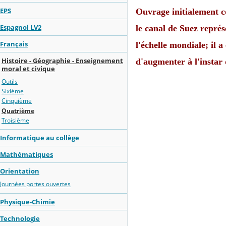
EPS
Ouvrage initialement c
Espagnol LV2
le canal de Suez repré
Français
l'échelle mondiale; il a 
Histoire - Géographie - Enseignement
d'augmenter à l'instar
moral et civique
Outils
Sixième
Cinquième
Quatrième
Troisième
Informatique au collège
Mathématiques
Orientation
Journées portes ouvertes
Physique-Chimie
Technologie