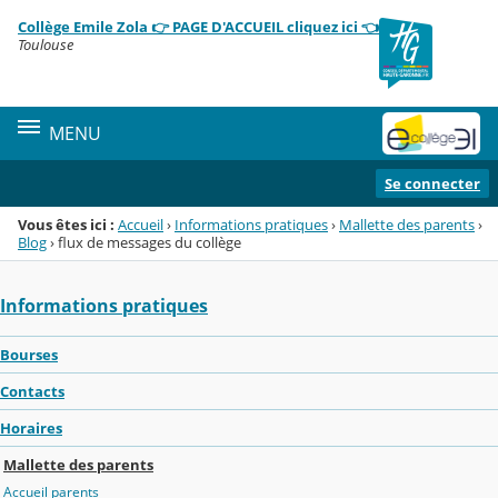
Panneau de gestion des cookies
Collège Emile Zola 👉 PAGE D'ACCUEIL cliquez ici 👈
Menu de la rubrique
Contenu
Toulouse
MENU
Se connecter
Vous êtes ici :
Accueil
›
Informations pratiques
›
Mallette des parents
›
Blog
›
flux de messages du collège
Informations pratiques
Bourses
Contacts
Horaires
Mallette des parents
Accueil parents