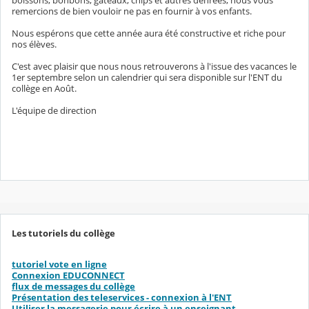
boissons, bonbons, gâteaux, chips et autres denrées, nous vous
remercions de bien vouloir ne pas en fournir à vos enfants.
Nous espérons que cette année aura été constructive et riche pour
nos élèves.
C'est avec plaisir que nous nous retrouverons à l'issue des vacances le
1er septembre selon un calendrier qui sera disponible sur l'ENT du
collège en Août.
L'équipe de direction
Les tutoriels du collège
tutoriel vote en ligne
Connexion EDUCONNECT
flux de messages du collège
Présentation des teleservices - connexion à l'ENT
Utiliser la messagerie pour écrire à un enseignant