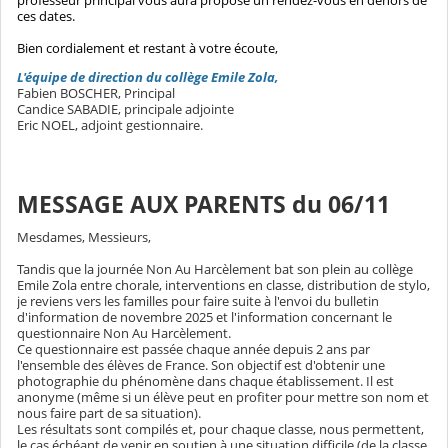
professeur principal vous aura proposé un rendez-vous en dehors de
ces dates.
Bien cordialement et restant à votre écoute,
L'équipe de direction du collège Emile Zola,
Fabien BOSCHER, Principal
Candice SABADIE, principale adjointe
Eric NOEL, adjoint gestionnaire.
MESSAGE AUX PARENTS du 06/11
Mesdames, Messieurs,
Tandis que la journée Non Au Harcèlement bat son plein au collège
Emile Zola entre chorale, interventions en classe, distribution de stylo,
je reviens vers les familles pour faire suite à l'envoi du bulletin
d'information de novembre 2025 et l'information concernant le
questionnaire Non Au Harcèlement.
Ce questionnaire est passée chaque année depuis 2 ans par
l'ensemble des élèves de France. Son objectif est d'obtenir une
photographie du phénomène dans chaque établissement. Il est
anonyme (même si un élève peut en profiter pour mettre son nom et
nous faire part de sa situation).
Les résultats sont compilés et, pour chaque classe, nous permettent,
le cas échéant de venir en soutien à une situation difficile (de la classe