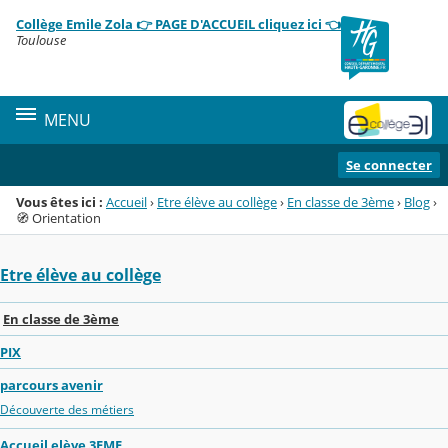
Panneau de gestion des cookies
Collège Emile Zola 👉 PAGE D'ACCUEIL cliquez ici 👈
Menu de la rubrique
Contenu
Toulouse
MENU
Se connecter
Vous êtes ici :
Accueil
›
Etre élève au collège
›
En classe de 3ème
›
Blog
›
🧭 Orientation
Etre élève au collège
En classe de 3ème
PIX
parcours avenir
Découverte des métiers
Accueil elève 3EME