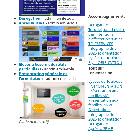
Accompagnement:
Derogation
- admin emile-zola
Aprés la 3EME
- admin emile-zola
Derogation
Tutoriel pour la saisie
des intentions
d'affectation sur les
TELESERVICES
Infographie dnb
2026 et orientation
Lycées de Toulouse
Flyer ORIENTATION
Eleves à besoin éducatifs
Tout sur
particuliers
- admin emile-zola
l'orientation
Présentation générale de
l'orientation
- admin emile-zola
Lycées de Toulouse
Flyer ORIENTATION
Présentation aux
familles MAI
Présentation aux
familles JANVIER
Orientation1
Infographie dnb
2026 et orientation
Contenu interactif
Derogation
Aprés la 3EME