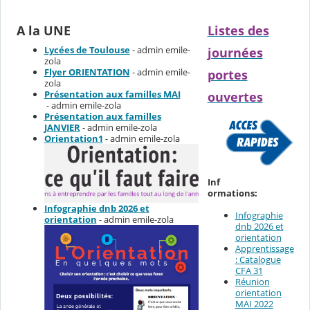
A la UNE
Listes des
Lycées de Toulouse
- admin emile-
journées
zola
Flyer ORIENTATION
- admin emile-
portes
zola
Présentation aux familles MAI
ouvertes
- admin emile-zola
Présentation aux familles
JANVIER
- admin emile-zola
Orientation1
- admin emile-zola
Inf
ormations:
Infographie dnb 2026 et
Infographie
orientation
- admin emile-zola
dnb 2026 et
orientation
Apprentissage
: Catalogue
CFA 31
Réunion
orientation
MAI 2022