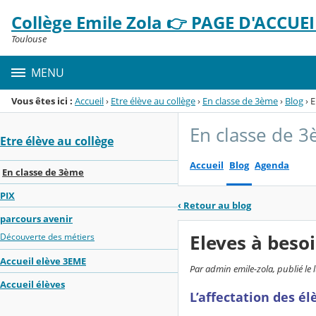
Panneau de gestion des cookies
Collège Emile Zola 👉 PAGE D'ACCUEIL
Menu de la rubrique
Contenu
Toulouse
MENU
Vous êtes ici :
Accueil
›
Etre élève au collège
›
En classe de 3ème
›
Blog
›
E
En classe de 
Etre élève au collège
Accueil
Blog
Agenda
En classe de 3ème
PIX
‹
Retour au blog
parcours avenir
Eleves à besoi
Découverte des métiers
Accueil elève 3EME
Par admin emile-zola, publié le 
Accueil élèves
L’affectation des él