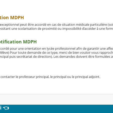
cation MDPH
xceptionnel peut être accordé en cas de situation médicale particulière (so
ssitant une scolarisation de proximité ou impossibilité d’accéder à une for
otification MDPH
cordé pour une orientation en lycée professionnel afin de garantir une affe
 l’élève) Pour toute demande de ce type, merci de bien vouloir vous rapproc
incipal puis secrétariat de direction). Les demandes doivent être formulées a
contacter le professeur principal, le principal ou le principal adjoint.
i 👈