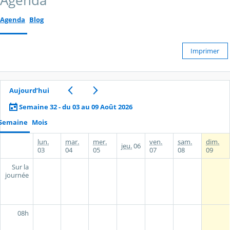
Agenda
Agenda
Blog
Imprimer
Aujourd’hui
Semaine 32 - du 03 au 09 Août 2026
Semaine
Mois
lun.
mar.
mer.
ven.
sam.
dim.
jeu.
06
03
04
05
07
08
09
Sur la
journée
08h