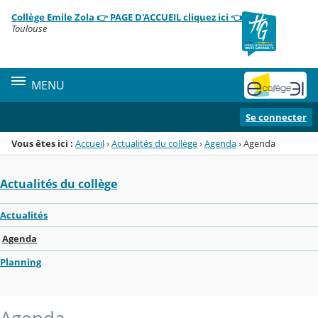
Panneau de gestion des cookies
Collège Emile Zola 👉 PAGE D'ACCUEIL cliquez ici 👈
Menu de la rubrique
Contenu
Toulouse
MENU
Se connecter
Vous êtes ici :
Accueil
›
Actualités du collège
›
Agenda
›
Agenda
Actualités du collège
Actualités
Agenda
Planning