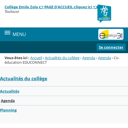
Panneau de gestion des cookies
Collège Emile Zola 👉 PAGE D'ACCUEIL cliquez ici 👈
Menu de la rubrique
Contenu
Toulouse
MENU
Se connecter
Vous êtes ici :
Accueil
›
Actualités du collège
›
Agenda
›
Agenda
›
Co-
éducation EDUCONNECT
Actualités du collège
Actualités
Agenda
Planning