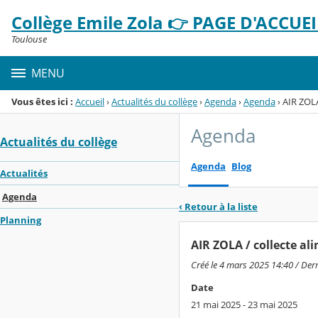
Panneau de gestion des cookies
Collège Emile Zola 👉 PAGE D'ACCUEIL
Menu de la rubrique
Contenu
Toulouse
MENU
Vous êtes ici :
Accueil
›
Actualités du collège
›
Agenda
›
Agenda
›
AIR ZOLA
Agenda
Actualités du collège
Agenda
Blog
Actualités
Agenda
‹ Retour à la liste
Planning
AIR ZOLA / collecte al
Créé le 4 mars 2025 14:40 / Der
Date
21 mai 2025 - 23 mai 2025