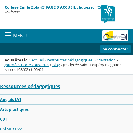
Panneau de gestion des cookies
Collège Emile Zola 👉 PAGE D'ACCUEIL cliquez ici 👈
Menu de la rubrique
Contenu
Toulouse
MENU
Se connecter
Vous êtes ici :
Accueil
›
Ressources pédagogiques
›
Orientation
›
Journées portes ouvertes
›
Blog
›
JPO lycée Saint Exupéry Blagnac :
samedi 08/02 et 05/04
Ressources pédagogiques
Anglais LV1
Arts plastiques
CDI
Chinois LV2