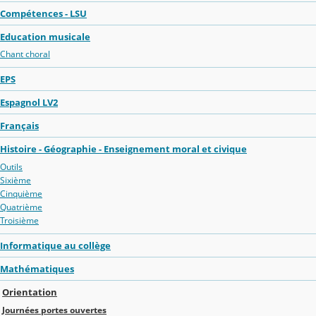
Compétences - LSU
Education musicale
Chant choral
EPS
Espagnol LV2
Français
Histoire - Géographie - Enseignement moral et civique
Outils
Sixième
Cinquième
Quatrième
Troisième
Informatique au collège
Mathématiques
Orientation
Journées portes ouvertes