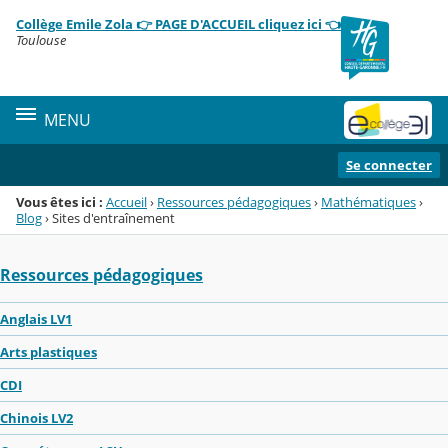
Panneau de gestion des cookies
Collège Emile Zola 👉 PAGE D'ACCUEIL cliquez ici 👈
Menu de la rubrique
Contenu
Toulouse
MENU
Se connecter
Vous êtes ici :
Accueil
›
Ressources pédagogiques
›
Mathématiques
›
Blog
›
Sites d'entraînement
Ressources pédagogiques
Anglais LV1
Arts plastiques
CDI
Chinois LV2