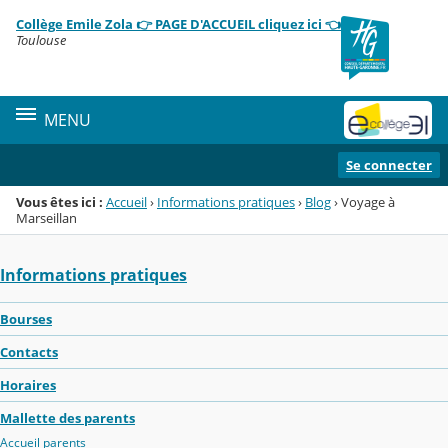
Panneau de gestion des cookies
Collège Emile Zola 👉 PAGE D'ACCUEIL cliquez ici 👈
Menu de la rubrique
Contenu
Toulouse
MENU
Se connecter
Vous êtes ici :
Accueil
›
Informations pratiques
›
Blog
›
Voyage à
Marseillan
Informations pratiques
Bourses
Contacts
Horaires
Mallette des parents
Accueil parents