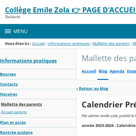
Panneau de gestion des cookies
Collège Emile Zola 👉 PAGE D'ACCUEIL
Menu de la rubrique
Contenu
Toulouse
MENU
Vous êtes ici :
Accueil
›
Informations pratiques
›
Mallette des parents
›
B
Mallette des p
Informations pratiques
Accueil
Blog
Agenda
Doss
Bourses
Contacts
‹
Retour au blog
Horaires
Calendrier Pr
Mallette des parents
Accueil parents
Par admin emile-zola, publié le
Plan et accès
année 2023-2024 - Calendrie
Rentrée scolaire