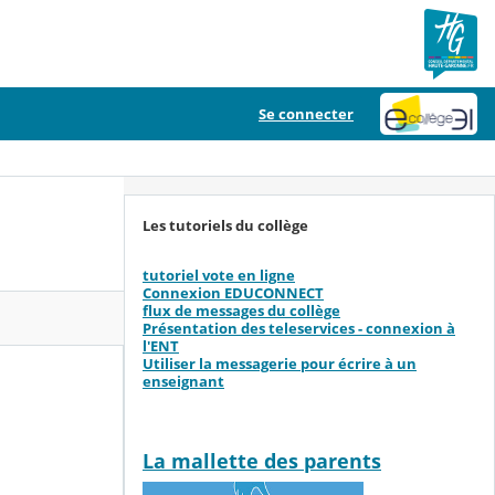
Se connecter
Les tutoriels du collège
tutoriel vote en ligne
Connexion EDUCONNECT
flux de messages du collège
Présentation des teleservices - connexion à
l'ENT
Utiliser la messagerie pour écrire à un
enseignant
La mallette des parents