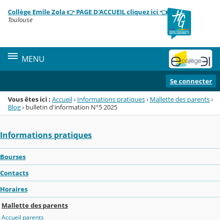
Panneau de gestion des cookies
Collège Emile Zola 👉 PAGE D'ACCUEIL cliquez ici 👈
Menu de la rubrique
Contenu
Toulouse
MENU
Se connecter
Vous êtes ici :
Accueil
›
Informations pratiques
›
Mallette des parents
›
Blog
›
bulletin d'information N°5 2025
Informations pratiques
Bourses
Contacts
Horaires
Mallette des parents
Accueil parents