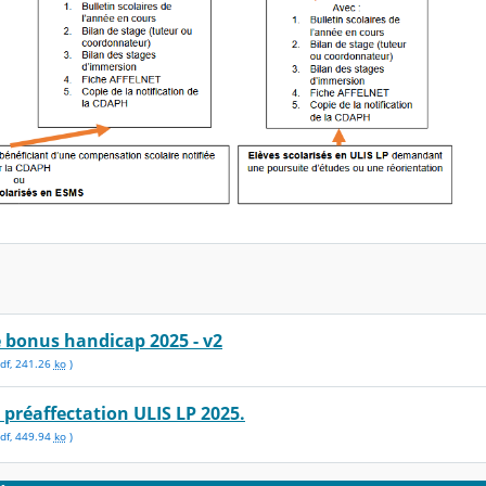
bonus handicap 2025 - v2
df
,
241.26
ko
)
préaffectation ULIS LP 2025.
df
,
449.94
ko
)