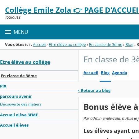
Panneau de gestion des cookies
Collège Emile Zola 👉 PAGE D'ACCUEIL
Menu de la rubrique
Contenu
Toulouse
MENU
Vous êtes ici :
Accueil
›
Etre élève au collège
›
En classe de 3ème
›
Blog
›
B
En classe de 
Etre élève au collège
Accueil
Blog
Agenda
En classe de 3ème
PIX
‹
Retour au blog
parcours avenir
Bonus élève à
Découverte des métiers
Accueil elève 3EME
Par admin emile-zola, publié le 
Accueil élèves
Les élèves ayant un