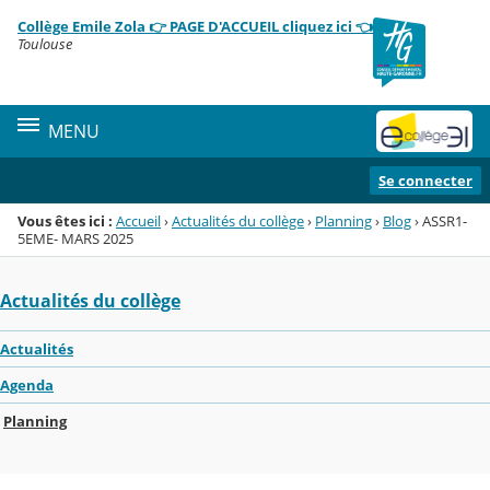
Panneau de gestion des cookies
Collège Emile Zola 👉 PAGE D'ACCUEIL cliquez ici 👈
Menu de la rubrique
Contenu
Toulouse
MENU
Se connecter
Vous êtes ici :
Accueil
›
Actualités du collège
›
Planning
›
Blog
›
ASSR1-
5EME- MARS 2025
Actualités du collège
Actualités
Agenda
Planning