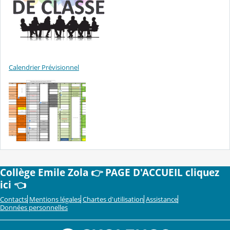
Calendrier Prévisionnel
Collège Emile Zola 👉 PAGE D'ACCUEIL cliquez
ici 👈
Contacts
Mentions légales
Chartes d'utilisation
Assistance
Données personnelles