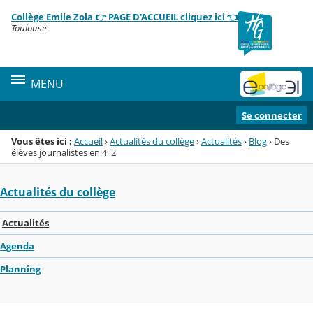
Panneau de gestion des cookies
Collège Emile Zola 👉 PAGE D'ACCUEIL cliquez ici 👈
Menu de la rubrique
Contenu
Toulouse
MENU
Se connecter
Vous êtes ici :
Accueil
›
Actualités du collège
›
Actualités
›
Blog
›
Des
élèves journalistes en 4°2
Actualités du collège
Actualités
Agenda
Planning