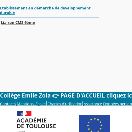
Etablissement en démarche de developpement
durable
Liaison CM2-6ème
Collège Emile Zola 👉 PAGE D'ACCUEIL cliquez ic
Contacts
Mentions légales
Chartes d'utilisation
Assistance
Données person