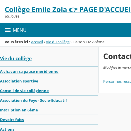
Panneau de gestion des cookies
Collège Emile Zola 👉 PAGE D'ACCUEIL
Menu de la rubrique
Contenu
Toulouse
MENU
Vous êtes ici :
Accueil
›
Vie du collège
›
Liaison CM2-6ème
Contac
Vie du collège
Modifiée le merc
A chacun sa pause méridienne
Association sportive
Personnes resso
Conseil de vie collègienne
Association du Foyer Socio-Educatif
Inscription en 6ème
Devoirs faits
Actions