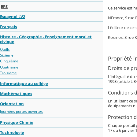
EPS
Ce service est h
Espagnol LV2
NFrance, 9 rue
Français
L’éditeur de ce s
Histoire - Géographie - Enseignement moral et
Kosmos, 8 rue 
civique
Outils
Sixième
Propriété i
Cinquième
Quatrième
Droits de pro
Troisième
L'intégralité du
1998 (article L 
Informatique au collège
Conditions d'
Mathématiques
En utilisant ce 
Orientation
équipements nu
Journées portes ouvertes
Protection 
Physique-Chimie
Chaque portail p
17 du 6 janvier 1
Technologie