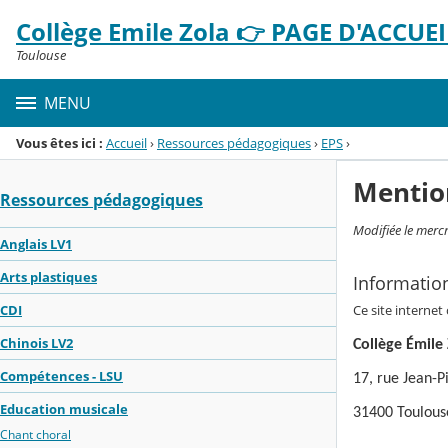
Panneau de gestion des cookies
Collège Emile Zola 👉 PAGE D'ACCUEIL
Menu de la rubrique
Contenu
Toulouse
MENU
Vous êtes ici :
Accueil
›
Ressources pédagogiques
›
EPS
›
Mentio
Ressources pédagogiques
Modifiée le merc
Anglais LV1
Arts plastiques
Informatio
Ce site internet
CDI
Chinois LV2
Collège Émile
Compétences - LSU
17, rue Jean-P
Education musicale
31400 Toulous
Chant choral