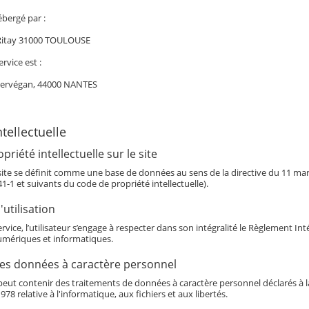
ébergé par :
 Ritay 31000 TOULOUSE
ervice est :
Kervégan, 44000 NANTES
ntellectuelle
priété intellectuelle sur le site
 site se définit comme une base de données au sens de la directive du 11 mars 
341-1 et suivants du code de propriété intellectuelle).
utilisation
service, l’utilisateur s’engage à respecter dans son intégralité le Règlement I
mériques et informatiques.
des données à caractère personnel
eut contenir des traitements de données à caractère personnel déclarés à la 
978 relative à l'informatique, aux fichiers et aux libertés.