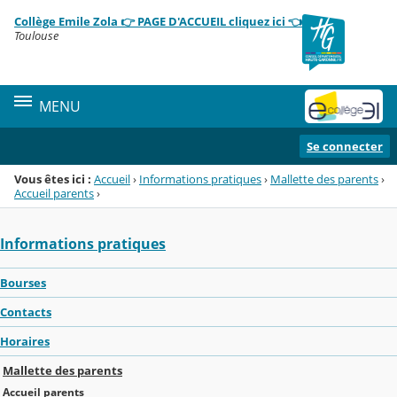
Panneau de gestion des cookies
Collège Emile Zola 👉 PAGE D'ACCUEIL cliquez ici 👈
Menu de la rubrique
Contenu
Toulouse
MENU
Se connecter
Vous êtes ici :
Accueil
›
Informations pratiques
›
Mallette des parents
›
Accueil parents
›
Informations pratiques
Bourses
Contacts
Horaires
Mallette des parents
Accueil parents