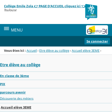
Panneau de gestion des cookies
Collège Emile Zola 👉 PAGE D'ACCUEIL cliquez ici 👈
Menu de la rubrique
Contenu
Toulouse
MENU
Se connecter
Vous êtes ici :
Accueil
›
Etre élève au collège
›
Accueil elève 3EME
›
Etre élève au collège
En classe de 3ème
PIX
parcours avenir
Découverte des métiers
Accueil elève 3EME